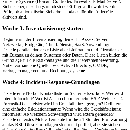
kritische Systeme (Domain Controller, Firewalls, E-Mail-Server).
Stelle sicher, dass Logs mindestens 90 Tage aufbewahrt werden.
Prüfe, ob automatische Sicherheitsupdates für alle Endgeräte
aktiviert sind.
Woche 3: Inventarisierung starten
Beginne mit der Inventarisierung deiner IT-Assets: Server,
Netzwerke, Endgeräte, Cloud-Dienste, SaaS-Anwendungen.
Erstelle parallel eine erste Liste aller Lieferanten und Dienstleister
mit Zugang zu deinen Systemen oder Daten. Diese Listen bilden die
Grundlage für die Risikoanalyse und die Lieferantenbewertung.
Nutze vorhandene Quellen wie Active Directory, CMDB,
Vertragsmanagement und Rechnungssysteme.
Woche 4: Incident-Response-Grundlagen
Erstelle eine Notfall-Kontaktliste für Sicherheitsvorfälle: Wer wird
intern informiert? Wer ist Ansprechpartner beim BSI? Welcher IT-
Forensik-Dienstleister wird im Ernstfall hinzugezogen? Definiere
eine einfache Eskalationsmatrix: Wann wird die Geschäftsleitung
informiert? Ab welchem Schweregrad wird extern gemeldet?
Erstelle ein erstes Melde-Template für die 24-Stunden-Frühwarnung
an das BSI. Diese Grundlagen sind nicht perfekt, aber sie stellen
sicher, dass du im Ernstfall nicht bei null anfängst. Verfeinern kannst