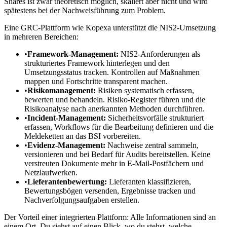
Shares ist zwar theoretisch möglich, skaliert aber nicht und wird
spätestens bei der Nachweisführung zum Problem.
Eine GRC-Plattform wie Kopexa unterstützt die NIS2-Umsetzung
in mehreren Bereichen:
•
Framework-Management:
NIS2-Anforderungen als
strukturiertes Framework hinterlegen und den
Umsetzungsstatus tracken. Kontrollen auf Maßnahmen
mappen und Fortschritte transparent machen.
•
Risikomanagement:
Risiken systematisch erfassen,
bewerten und behandeln. Risiko-Register führen und die
Risikoanalyse nach anerkannten Methoden durchführen.
•
Incident-Management:
Sicherheitsvorfälle strukturiert
erfassen, Workflows für die Bearbeitung definieren und die
Meldeketten an das BSI vorbereiten.
•
Evidenz-Management:
Nachweise zentral sammeln,
versionieren und bei Bedarf für Audits bereitstellen. Keine
verstreuten Dokumente mehr in E-Mail-Postfächern und
Netzlaufwerken.
•
Lieferantenbewertung:
Lieferanten klassifizieren,
Bewertungsbögen versenden, Ergebnisse tracken und
Nachverfolgungsaufgaben erstellen.
Der Vorteil einer integrierten Plattform: Alle Informationen sind an
einem Ort. Du siehst auf einen Blick, wo du stehst, welche