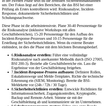
In der zweiten Phase setzt du die zentralen Sicherheitsmaßnahmen
um. Der Fokus liegt auf den Bereichen, die das BSI bei einer
Prüfung als Erstes kontrollieren wird: Risikoanalyse, Incident-
Response, dokumentierte Sicherheitsrichtlinien und
Schulungsnachweise.
Diese Phase ist die arbeitsintensivste. Plane 30-40 Personentage für
die Risikoanalyse (inklusive Workshops mit allen
Geschäftsbereichen), 15-20 Personentage für den Aufbau des
Incident-Response-Prozesses und 10-15 Personentage für die
Erstellung der Sicherheitsrichtlinien. Wenn du externe Berater
einbindest, ist dies die Phase mit dem höchsten Beratungsbedarf.
6.
Risikoanalyse erstellen:
Führe eine vollständige
Risikoanalyse nach anerkannter Methodik durch (ISO 27005,
BSI 200-3). Beziehe alle Geschäftsbereiche ein. Lass die
Ergebnisse von der Geschäftsleitung freigeben.
7.
Incident-Response-Prozess aufbauen:
Definiere Rollen,
Eskalationswege und Melde-Templates. Richte die technische
Erkennung ein (SIEM, Monitoring). Bereite die BSI-
Meldekette vor (24h / 72h / 30 Tage).
8.
Sicherheitsrichtlinien erstellen:
Entwickle Richtlinien für
Informationssicherheit, Zugangskontrollen, Kryptografie,
Backup und Remote-Arbeit. Stimme sie mit der
Geschäftsleitung ab und kommuniziere sie im Unternehmen.