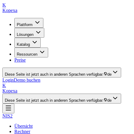
K
Kopexa
Plattform
Lösungen
Katalog
Ressourcen
Preise
Diese Seite ist jetzt auch in anderen Sprachen verfügbar.
de
Login
Demo buchen
K
Kopexa
Diese Seite ist jetzt auch in anderen Sprachen verfügbar.
de
NIS2
Übersicht
Rechner