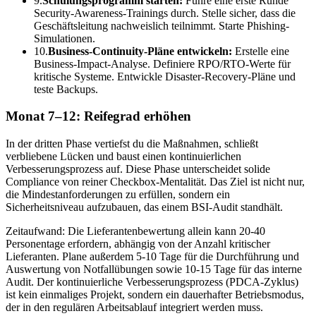
9.
Schulungsprogramm starten:
Führe eine erste Runde
Security-Awareness-Trainings durch. Stelle sicher, dass die
Geschäftsleitung nachweislich teilnimmt. Starte Phishing-
Simulationen.
10.
Business-Continuity-Pläne entwickeln:
Erstelle eine
Business-Impact-Analyse. Definiere RPO/RTO-Werte für
kritische Systeme. Entwickle Disaster-Recovery-Pläne und
teste Backups.
Monat 7–12: Reifegrad erhöhen
In der dritten Phase vertiefst du die Maßnahmen, schließt
verbliebene Lücken und baust einen kontinuierlichen
Verbesserungsprozess auf. Diese Phase unterscheidet solide
Compliance von reiner Checkbox-Mentalität. Das Ziel ist nicht nur,
die Mindestanforderungen zu erfüllen, sondern ein
Sicherheitsniveau aufzubauen, das einem BSI-Audit standhält.
Zeitaufwand: Die Lieferantenbewertung allein kann 20-40
Personentage erfordern, abhängig von der Anzahl kritischer
Lieferanten. Plane außerdem 5-10 Tage für die Durchführung und
Auswertung von Notfallübungen sowie 10-15 Tage für das interne
Audit. Der kontinuierliche Verbesserungsprozess (PDCA-Zyklus)
ist kein einmaliges Projekt, sondern ein dauerhafter Betriebsmodus,
der in den regulären Arbeitsablauf integriert werden muss.