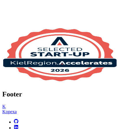
Footer
K
Kopexa