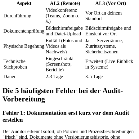
Aspekt
AL2 (Remote)
AL3 (Vor Ort)
Videokonferenz
Vor Ort an deinem
Durchführung
(Teams, Zoom o.
Standort
ä.)
Bildschirmfreigabe
Bildschirmfreigabe und
Dokumentenprüfung
und Datei-Upload
Einsicht vor Ort
Entfällt (Fotos und
Ja — Serverräume,
Physische Begehung
Videos als
Zutrittssysteme,
Nachweis)
Sicherheitszonen
Eingeschränkt
Technische
Erweitert (Live-Einblick
(Screenshots,
Stichproben
in Systeme)
Berichte)
Dauer
2-3 Tage
3-5 Tage
Die 5 häufigsten Fehler bei der Audit-
Vorbereitung
Fehler 1: Dokumentation erst kurz vor dem Audit
erstellen
Der Auditor erkennt sofort, ob Policies und Prozessbeschreibungen
"frisch" sind. Dokumente ohne Versionierungshistorie, ohne