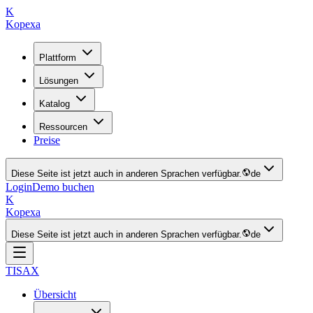
K
Kopexa
Plattform
Lösungen
Katalog
Ressourcen
Preise
Diese Seite ist jetzt auch in anderen Sprachen verfügbar.
de
Login
Demo buchen
K
Kopexa
Diese Seite ist jetzt auch in anderen Sprachen verfügbar.
de
TISAX
Übersicht