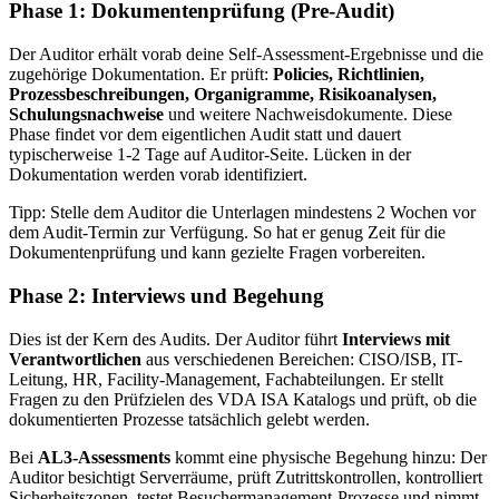
Phase 1: Dokumentenprüfung (Pre-Audit)
Der Auditor erhält vorab deine Self-Assessment-Ergebnisse und die
zugehörige Dokumentation. Er prüft:
Policies, Richtlinien,
Prozessbeschreibungen, Organigramme, Risikoanalysen,
Schulungsnachweise
und weitere Nachweisdokumente. Diese
Phase findet vor dem eigentlichen Audit statt und dauert
typischerweise 1-2 Tage auf Auditor-Seite. Lücken in der
Dokumentation werden vorab identifiziert.
Tipp: Stelle dem Auditor die Unterlagen mindestens 2 Wochen vor
dem Audit-Termin zur Verfügung. So hat er genug Zeit für die
Dokumentenprüfung und kann gezielte Fragen vorbereiten.
Phase 2: Interviews und Begehung
Dies ist der Kern des Audits. Der Auditor führt
Interviews mit
Verantwortlichen
aus verschiedenen Bereichen: CISO/ISB, IT-
Leitung, HR, Facility-Management, Fachabteilungen. Er stellt
Fragen zu den Prüfzielen des VDA ISA Katalogs und prüft, ob die
dokumentierten Prozesse tatsächlich gelebt werden.
Bei
AL3-Assessments
kommt eine physische Begehung hinzu: Der
Auditor besichtigt Serverräume, prüft Zutrittskontrollen, kontrolliert
Sicherheitszonen, testet Besuchermanagement-Prozesse und nimmt