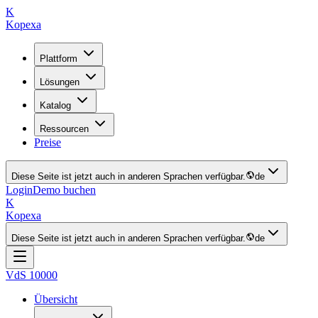
K
Kopexa
Plattform
Lösungen
Katalog
Ressourcen
Preise
Diese Seite ist jetzt auch in anderen Sprachen verfügbar.
de
Login
Demo buchen
K
Kopexa
Diese Seite ist jetzt auch in anderen Sprachen verfügbar.
de
VdS 10000
Übersicht