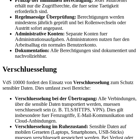
Prinzip der minimalen Berechtigung:
Jeder Mitarbeiter
erhält nur die Zugriffsrechte, die fuer seine Taetigkeit
erforderlich sind.
Regelmaessige Überprüfung:
Berechtigungen werden
mindestens jährlich geprüft und bei Rollenwechseln oder
Austritt sofort angepasst.
Administrative Konten:
Separate Konten fuer
Administrationsaufgaben. Administratoren nutzen fuer den
Arbeitsalltag ein normales Benutzerkonto.
Dokumentation:
Alle Berechtigungen sind dokumentiert und
nachvollziehbar.
Verschluesselung
VdS 10000 fordert den Einsatz von
Verschluesselung
zum Schutz
sensibler Daten. Dies umfasst zwei Bereiche:
Verschluesselung bei der Übertragung:
Alle Verbindungen,
über die sensible Daten transportiert werden, muessen
verschluesselt sein (z. B. TLS/HTTPS, VPN). Dies gilt
insbesondere fuer Fernzugriffe, E-Mail-Kommunikation und
Cloud-Anbindungen.
Verschluesselung im Ruhezustand:
Sensible Daten auf
mobilen Geraeten (Laptops, Smartphones, USB-Sticks)
muessen verschluesselt gespeichert werden. Bei Verlust oder