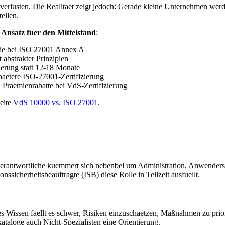
erlusten. Die Realitaet zeigt jedoch: Gerade kleine Unternehmen we
tellen.
Ansatz fuer den Mittelstand
:
wie bei ISO 27001 Annex A
 abstrakter Prinzipien
erung statt 12-18 Monate
spaetere ISO-27001-Zertifizierung
Praemienrabatte bei VdS-Zertifizierung
eite
VdS 10000 vs. ISO 27001
.
Verantwortliche kuemmert sich nebenbei um Administration, Anwendersu
ssicherheitsbeauftragte (ISB) diese Rolle in Teilzeit ausfuellt.
hes Wissen faellt es schwer, Risiken einzuschaetzen, Maßnahmen zu pri
taloge auch Nicht-Spezialisten eine Orientierung.