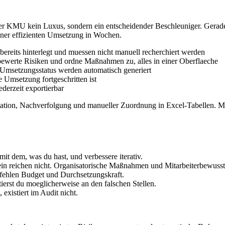
er KMU kein Luxus, sondern ein entscheidender Beschleuniger. Gerade 
iner effizienten Umsetzung in Wochen.
 bereits hinterlegt und muessen nicht manuell recherchiert werden
bewerte Risiken und ordne Maßnahmen zu, alles in einer Oberflaeche
Umsetzungsstatus werden automatisch generiert
e Umsetzung fortgeschritten ist
derzeit exportierbar
tion, Nachverfolgung und manueller Zuordnung in Excel-Tabellen. Mit 
mit dem, was du hast, und verbessere iterativ.
ein reichen nicht. Organisatorische Maßnahmen und Mitarbeiterbewusst
fehlen Budget und Durchsetzungskraft.
ierst du moeglicherweise an den falschen Stellen.
 existiert im Audit nicht.