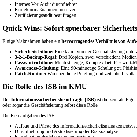
Internes Vor-Audit durchfuehren
Korrekturmaßnahmen umsetzen
Zertifizierungsaudit beauftragen
Quick Wins: Sofort spuerbarer Sicherheit
Einige Maßnahmen haben ein
hervorragendes Verhältnis von Au
Sicherheitsleitlinie:
Eine klare, von der Geschäftsleitung unter
3-2-1-Backup-Regel:
Drei Kopien, zwei verschiedene Medien, 
Passwortrichtlinie:
Mindestlaenge, Komplexitaet, Passwort-Ma
Awareness-Schulung:
Eine 90-minuetige Schulung zu Phishin
Patch-Routine:
Woechentliche Pruefung und zeitnahe Installa
Die Rolle des ISB im KMU
Der
Informationssicherheitsbeauftragte (ISB)
ist die zentrale Fig
oder sogar die Geschäftsleitung selbst diese Rolle.
Die Kernaufgaben des ISB:
Aufbau und Pflege des Informationssicherheitsmanagementsys
Durchfuehrung und Aktualisierung der Risikoanalyse
Koordination der Maßnahmenumsetzung