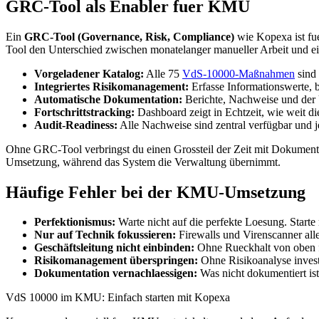
GRC-Tool als Enabler fuer KMU
Ein
GRC-Tool (Governance, Risk, Compliance)
wie Kopexa ist fu
Tool den Unterschied zwischen monatelanger manueller Arbeit und e
Vorgeladener Katalog:
Alle 75
VdS-10000-Maßnahmen
sind
Integriertes Risikomanagement:
Erfasse Informationswerte, 
Automatische Dokumentation:
Berichte, Nachweise und der 
Fortschrittstracking:
Dashboard zeigt in Echtzeit, wie weit di
Audit-Readiness:
Alle Nachweise sind zentral verfügbar und je
Ohne GRC-Tool verbringst du einen Grossteil der Zeit mit Dokumenta
Umsetzung, während das System die Verwaltung übernimmt.
Häufige Fehler bei der KMU-Umsetzung
Perfektionismus:
Warte nicht auf die perfekte Loesung. Starte 
Nur auf Technik fokussieren:
Firewalls und Virenscanner all
Geschäftsleitung nicht einbinden:
Ohne Rueckhalt von oben 
Risikomanagement überspringen:
Ohne Risikoanalyse invest
Dokumentation vernachlaessigen:
Was nicht dokumentiert ist,
VdS 10000 im KMU: Einfach starten mit Kopexa