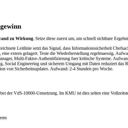
sgewinn
fwand zu Wirkung
. Setze diese zuerst um, um schnell sichtbare Ergebni
zeichnete Leitlinie setzt das Signal, dass Informationssicherheit Chefsa
eine extern gelagert. Teste die Wiederherstellung regelmaessig. Aufwa
nager, Multi-Faktor-Authentifizierung fuer kritische Systeme. Aufwan
g, Social Engineering und sicherem Umgang mit Daten reduziert das R
tion von Sicherheitsupdates. Aufwand: 2-4 Stunden pro Woche.
ur bei der VdS-10000-Umsetzung. Im KMU ist dies selten eine Vollzeitste
tems