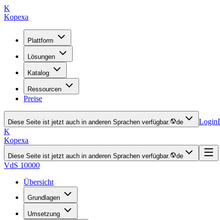
K
Kopexa
Plattform
Lösungen
Katalog
Ressourcen
Preise
Login
Diese Seite ist jetzt auch in anderen Sprachen verfügbar.
de
K
Kopexa
Diese Seite ist jetzt auch in anderen Sprachen verfügbar.
de
VdS 10000
Übersicht
Grundlagen
Umsetzung