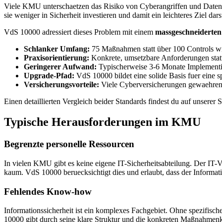
Viele KMU unterschaetzen das Risiko von Cyberangriffen und Datenv
sie weniger in Sicherheit investieren und damit ein leichteres Ziel dars
VdS 10000 adressiert dieses Problem mit einem
massgeschneiderten 
Schlanker Umfang:
75 Maßnahmen statt über 100 Controls 
Praxisorientierung:
Konkrete, umsetzbare Anforderungen statt
Geringerer Aufwand:
Typischerweise 3-6 Monate Implementi
Upgrade-Pfad:
VdS 10000 bildet eine solide Basis fuer eine 
Versicherungsvorteile:
Viele Cyberversicherungen gewaehren 
Einen detaillierten Vergleich beider Standards findest du auf unserer S
Typische Herausforderungen im KMU
Begrenzte personelle Ressourcen
In vielen KMU gibt es keine eigene IT-Sicherheitsabteilung. Der IT-
kaum. VdS 10000 beruecksichtigt dies und erlaubt, dass der Information
Fehlendes Know-how
Informationssicherheit ist ein komplexes Fachgebiet. Ohne spezifisc
10000 gibt durch seine klare Struktur und die konkreten Maßnahmenka