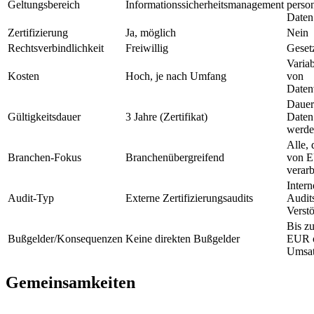
Geltungsbereich
Informationssicherheitsmanagement
perso
Daten
Zertifizierung
Ja, möglich
Nein
Rechtsverbindlichkeit
Freiwillig
Geset
Varia
Kosten
Hoch, je nach Umfang
von
Daten
Dauer
Gültigkeitsdauer
3 Jahre (Zertifikat)
Daten 
werd
Alle, 
Branchen-Fokus
Branchenübergreifend
von E
verarb
Intern
Audit-Typ
Externe Zertifizierungsaudits
Audits
Verst
Bis z
Bußgelder/Konsequenzen
Keine direkten Bußgelder
EUR o
Umsat
Gemeinsamkeiten