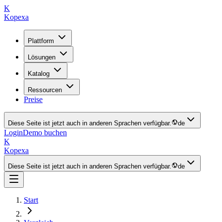
K
Kopexa
Plattform
Lösungen
Katalog
Ressourcen
Preise
Diese Seite ist jetzt auch in anderen Sprachen verfügbar.
de
Login
Demo buchen
K
Kopexa
Diese Seite ist jetzt auch in anderen Sprachen verfügbar.
de
Start