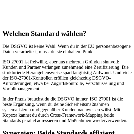
Industriefokus
ISO 27001 ist branchenübergreifend anwendbar. DSGVO betrifft
alle Organisationen, die personenbezogene Daten von EU-Bürgern
verarbeiten.
Welchen Standard wählen?
Die DSGVO ist keine Wahl. Wenn du in der EU personenbezogene
Daten verarbeitest, musst du sie einhalten. Punkt.
ISO 27001 ist freiwillig, aber aus mehreren Gründen sinnvoll:
Kunden und Partner verlangen zunehmend eine Zertifizierung. Die
strukturierte Herangehensweise spart langfristig Aufwand. Und viele
der ISO-27001-Kontrollen erfüllen gleichzeitig DSGVO-
Anforderungen, etwa bei Zugriffskontrolle, Verschlüsselung und
Vorfallmanagement.
In der Praxis brauchst du die DSGVO immer. ISO 27001 ist die
beste Ergänzung, wenn du deine Sicherheitsmaßnahmen
systematisieren und gegenüber Kunden nachweisen willst. Mit
Kopexa kannst du durch Cross-Framework-Mapping beide
Standards parallel adressieren und Maßnahmen wiederverwenden.
Synergien: Beide Standards effizient