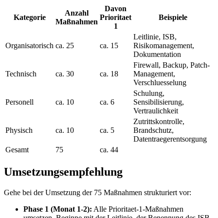
Davon
Anzahl
Kategorie
Prioritaet
Beispiele
Maßnahmen
1
Leitlinie, ISB,
Organisatorisch
ca. 25
ca. 15
Risikomanagement,
Dokumentation
Firewall, Backup, Patch-
Technisch
ca. 30
ca. 18
Management,
Verschluesselung
Schulung,
Personell
ca. 10
ca. 6
Sensibilisierung,
Vertraulichkeit
Zutrittskontrolle,
Physisch
ca. 10
ca. 5
Brandschutz,
Datentraegerentsorgung
Gesamt
75
ca. 44
Umsetzungsempfehlung
Gehe bei der Umsetzung der 75 Maßnahmen strukturiert vor:
Phase 1 (Monat 1-2):
Alle Prioritaet-1-Maßnahmen
umsetzen. Beginne mit der Leitlinie, der Benennung des ISB