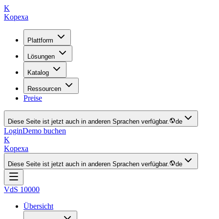
K
Kopexa
Plattform
Lösungen
Katalog
Ressourcen
Preise
Diese Seite ist jetzt auch in anderen Sprachen verfügbar.
de
Login
Demo buchen
K
Kopexa
Diese Seite ist jetzt auch in anderen Sprachen verfügbar.
de
VdS 10000
Übersicht