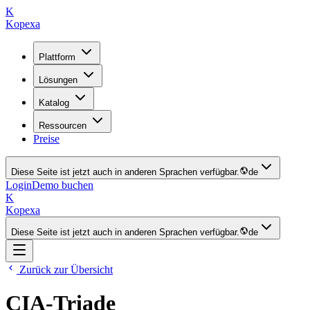
K
Kopexa
Plattform
Lösungen
Katalog
Ressourcen
Preise
Diese Seite ist jetzt auch in anderen Sprachen verfügbar.
de
Login
Demo buchen
K
Kopexa
Diese Seite ist jetzt auch in anderen Sprachen verfügbar.
de
Zurück zur Übersicht
CIA-Triade