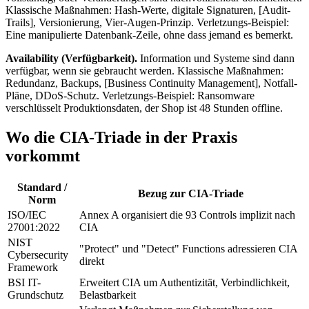
Klassische Maßnahmen: Hash-Werte, digitale Signaturen, [Audit-
Trails], Versionierung, Vier-Augen-Prinzip. Verletzungs-Beispiel:
Eine manipulierte Datenbank-Zeile, ohne dass jemand es bemerkt.
Availability (Verfügbarkeit).
Information und Systeme sind dann
verfügbar, wenn sie gebraucht werden. Klassische Maßnahmen:
Redundanz, Backups, [Business Continuity Management], Notfall-
Pläne, DDoS-Schutz. Verletzungs-Beispiel: Ransomware
verschlüsselt Produktionsdaten, der Shop ist 48 Stunden offline.
Wo die CIA-Triade in der Praxis
vorkommt
Standard /
Bezug zur CIA-Triade
Norm
ISO/IEC
Annex A organisiert die 93 Controls implizit nach
27001:2022
CIA
NIST
"Protect" und "Detect" Functions adressieren CIA
Cybersecurity
direkt
Framework
BSI IT-
Erweitert CIA um Authentizität, Verbindlichkeit,
Grundschutz
Belastbarkeit