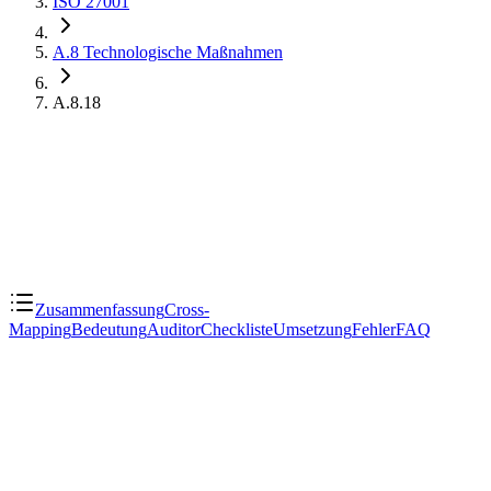
ISO 27001
A.8
Technologische Maßnahmen
A.8.18
Zusammenfassung
Cross-
Mapping
Bedeutung
Auditor
Checkliste
Umsetzung
Fehler
FAQ