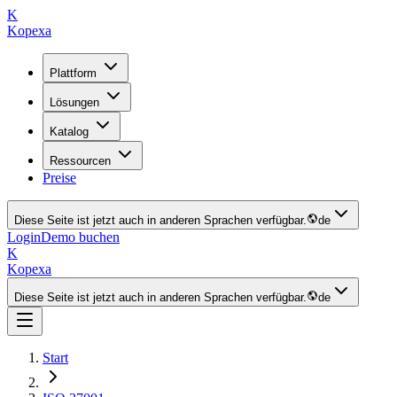
K
Kopexa
Plattform
Lösungen
Katalog
Ressourcen
Preise
Diese Seite ist jetzt auch in anderen Sprachen verfügbar.
de
Login
Demo buchen
K
Kopexa
Diese Seite ist jetzt auch in anderen Sprachen verfügbar.
de
Start