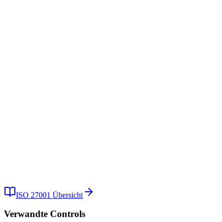
Wie bereite ich mich auf ein A.8.18 Audit vor?
Welche Fehler gilt es bei der A.8.18 Implementierung zu vermeiden?
Wie hilft Kopexa bei der A.8.18 Umsetzung?
Kostenlose Demo
Kostenlos testen
ISO 27001
Übersicht
Verwandte Controls