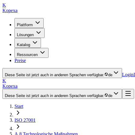
K
Kopexa
Plattform
Lösungen
Katalog
Ressourcen
Preise
Login
Diese Seite ist jetzt auch in anderen Sprachen verfügbar.
de
K
Kopexa
Diese Seite ist jetzt auch in anderen Sprachen verfügbar.
de
Start
ISO 27001
A.8
Technologische Maßnahmen