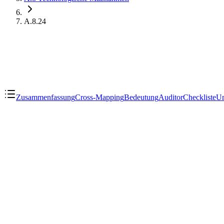
A.8.24
Zusammenfassung
Cross-Mapping
Bedeutung
Auditor
Checkliste
Um
Cross-Standard Mapping