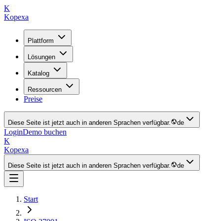
K
Kopexa
Plattform
Lösungen
Katalog
Ressourcen
Preise
Diese Seite ist jetzt auch in anderen Sprachen verfügbar.
de
Login
Demo buchen
K
Kopexa
Diese Seite ist jetzt auch in anderen Sprachen verfügbar.
de
Start