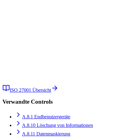
Wie kann Kopexa bei der A.8.33 Umsetzung helfen?
Welche Vorteile bietet die Cross-Standard-Mapping-Funktion?
Kostenlose Demo
Kostenlos testen
ISO 27001
Übersicht
Verwandte Controls
A.8.1
Endbenutzergeräte
A.8.10
Löschung von Informationen
A.8.11
Datenmaskierung