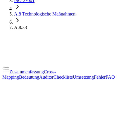
ISO 27001
A.8
Technologische Maßnahmen
A.8.33
Zusammenfassung
Cross-
Mapping
Bedeutung
Auditor
Checkliste
Umsetzung
Fehler
FAQ