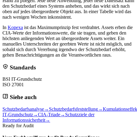
Hand zu pflegen. Jede neue Anwendung, jeder neue Datensatz kann
den Schutzbedarf eines Systems anheben, und das wirkt sich nach
oben auf jedes übergeordnete Objekt aus. In einer Tabelle wird das
nach wenigen Wochen inkonsistent.
In
Kopexa
ist das Maximumprinzip fest verdrahtet. Assets erben die
CIA-Werte der Informationswerte, die sie tragen, und geben den
höchsten anliegenden Wert an übergeordnete Assets weiter. Ein
manuelles Unterschreiten der geerbten Werte ist nicht möglich, und
sobald sich durch Vererbung irgendwo der Schutzbedarf erhöht,
gehen Benachrichtigungen an die Verantwortlichen raus.
Standards
BSI IT-Grundschutz
ISO 27001
Siehe auch
Schutzbedarfsanalyse
→
Schutzbedarfsfeststellung
→
Kumulationseffek
IT-Grundschutz
→
CIA-Triade
→
Schutzziele der
Informationssicherheit
→
Ready for Audit