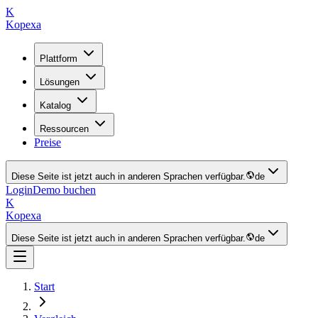
K
Kopexa
Plattform
Lösungen
Katalog
Ressourcen
Preise
Diese Seite ist jetzt auch in anderen Sprachen verfügbar.
de
Login
Demo buchen
K
Kopexa
Diese Seite ist jetzt auch in anderen Sprachen verfügbar.
de
Start