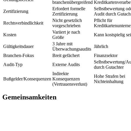
branchenübergreifend
Kreditkartenverarbe
Erfordert formelle
Selbstbewertung od
Zertifizierung
Zertifizierung
Audit durch Gutach
Nicht gesetzlich
Pflicht für
Rechtsverbindlichkeit
vorgeschrieben
Kreditkartenuntern
Variiert je nach
Kosten
Kann kostspielig se
Größe
3 Jahre mit
Gültigkeitsdauer
Jährlich
Überwachungsaudits
Branchen-Fokus
Breit gefächert
Finanzsektor
Selbstbewertung/Au
Audit-Typ
Externe Audits
durch Gutachter
Indirekte
Hohe Strafen bei
Bußgelder/Konsequenzen
Konsequenzen
Nichteinhaltung
(Vertrauensverlust)
Gemeinsamkeiten
Risikomanagement