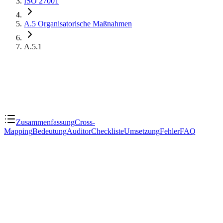
ISO 27001
A.5
Organisatorische Maßnahmen
A.5.1
Zusammenfassung
Cross-
Mapping
Bedeutung
Auditor
Checkliste
Umsetzung
Fehler
FAQ