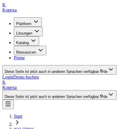
K
Kopexa
Plattform
Lösungen
Katalog
Ressourcen
Preise
Diese Seite ist jetzt auch in anderen Sprachen verfügbar.
de
Login
Demo buchen
K
Kopexa
Diese Seite ist jetzt auch in anderen Sprachen verfügbar.
de
Start