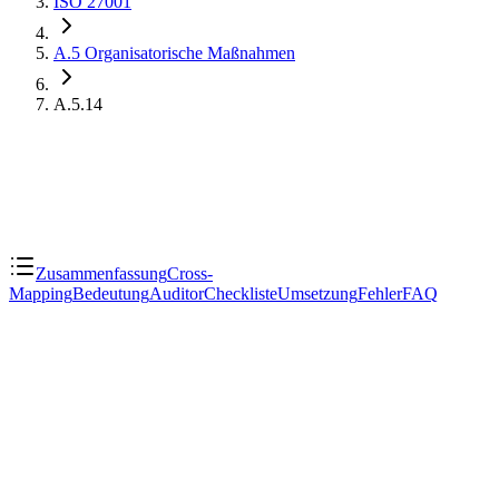
ISO 27001
A.5
Organisatorische Maßnahmen
A.5.14
Zusammenfassung
Cross-
Mapping
Bedeutung
Auditor
Checkliste
Umsetzung
Fehler
FAQ