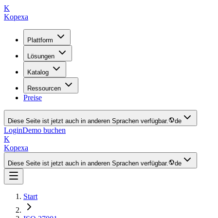
K
Kopexa
Plattform
Lösungen
Katalog
Ressourcen
Preise
Diese Seite ist jetzt auch in anderen Sprachen verfügbar.
de
Login
Demo buchen
K
Kopexa
Diese Seite ist jetzt auch in anderen Sprachen verfügbar.
de
Start