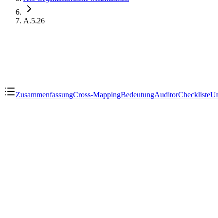
A.5.26
Zusammenfassung
Cross-Mapping
Bedeutung
Auditor
Checkliste
Um
Cross-Standard Mapping