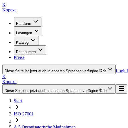
K
Kopexa
Plattform
Lösungen
Katalog
Ressourcen
Preise
Login
Diese Seite ist jetzt auch in anderen Sprachen verfügbar.
de
K
Kopexa
Diese Seite ist jetzt auch in anderen Sprachen verfügbar.
de
Start
ISO 27001
A.5
Organisatorische Maßnahmen