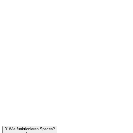
RSA
ServiceNow
SAP
Kopexa
Archer
GRC
GRC
Multi-Entity / Multi-
Tenant
Cross-Framework-
Mapping
Policy-Vererbung
Konsolidiertes Risk-
Dashboard
Vendor Management
integriert
Setup in Wochen
Keine
Implementierungskosten
EU-Hosting
(Deutschland)
01
Wie funktionieren Spaces?