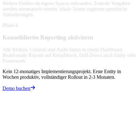
Weitere Entities als eigene Spaces onboarden. Zentrale Vorgaben
werden automatisch vererbt, lokale Teams ergänzen spezifische
Anforderungen.
Phase 4
Konsolidiertes Reporting aktivieren
Alle Risiken, Controls und Audit-Status in einem Dashboard.
Board-ready Reports auf Knopfdruck, Drill-Down nach Entity oder
Framework.
Kein 12-monatiges Implementierungsprojekt. Erste Entity in
Wochen produktiv, vollständiger Rollout in 2-3 Monaten.
Demo buchen