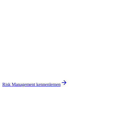
Compliance Score
84
%
Ausstehende Audits
2
Risiko
Schwere
Entities
Status
Risk Management kennenlernen