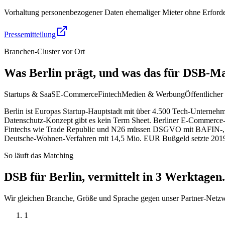
Vorhaltung personenbezogener Daten ehemaliger Mieter ohne Erforder
Pressemitteilung
Branchen-Cluster vor Ort
Was Berlin prägt, und was das für DSB-Ma
Startups & SaaS
E-Commerce
Fintech
Medien & Werbung
Öffentlicher
Berlin ist Europas Startup-Hauptstadt mit über 4.500 Tech-Unterneh
Datenschutz-Konzept gibt es kein Term Sheet. Berliner E-Commerce
Fintechs wie Trade Republic und N26 müssen DSGVO mit BAFIN-, Ma
Deutsche-Wohnen-Verfahren mit 14,5 Mio. EUR Bußgeld setzte 2019
So läuft das Matching
DSB für Berlin, vermittelt in 3 Werktagen.
Wir gleichen Branche, Größe und Sprache gegen unser Partner-Netzw
1