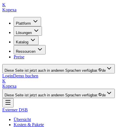
K
Kopexa
Plattform
Lösungen
Katalog
Ressourcen
Preise
Diese Seite ist jetzt auch in anderen Sprachen verfügbar.
de
Login
Demo buchen
K
Kopexa
Diese Seite ist jetzt auch in anderen Sprachen verfügbar.
de
Externer DSB
Übersicht
Kosten & Pakete