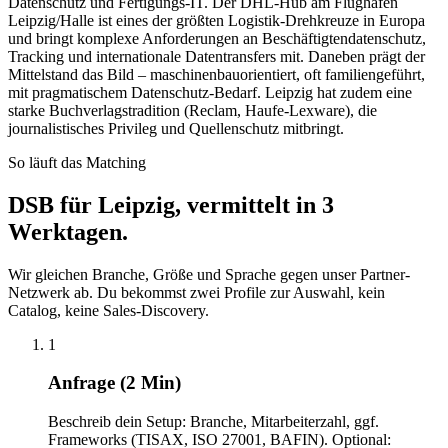
Datenschutz und Fertigungs-IT. Der DHL-Hub am Flughafen
Leipzig/Halle ist eines der größten Logistik-Drehkreuze in Europa
und bringt komplexe Anforderungen an Beschäftigtendatenschutz,
Tracking und internationale Datentransfers mit. Daneben prägt der
Mittelstand das Bild – maschinenbauorientiert, oft familiengeführt,
mit pragmatischem Datenschutz-Bedarf. Leipzig hat zudem eine
starke Buchverlagstradition (Reclam, Haufe-Lexware), die
journalistisches Privileg und Quellenschutz mitbringt.
So läuft das Matching
DSB für Leipzig, vermittelt in 3
Werktagen.
Wir gleichen Branche, Größe und Sprache gegen unser Partner-
Netzwerk ab. Du bekommst zwei Profile zur Auswahl, kein
Catalog, keine Sales-Discovery.
1
Anfrage (2 Min)
Beschreib dein Setup: Branche, Mitarbeiterzahl, ggf.
Frameworks (TISAX, ISO 27001, BAFIN). Optional: